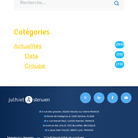
Catégories
(399)
Actualités
(10)
Data
(70)
Groupe
3 rue des graviers, 92200 Neuilly-sur-Seine FRANCE
Route de Malagnou 6, 1208 Genève, SUISSE
4 rue Marcel Paul, 44000 Nantes, FRANCE
Avenue des Arts 8, 1210 Bruxelles, BELGIQUE
4 Quai Jean Moulin, 69001 Lyon, FRANCE
Mentions légales
Confidentialité et cookies