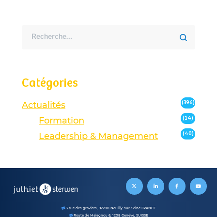
Catégories
(396)
Actualités
(14)
Formation
(40)
Leadership & Management
3 rue des graviers, 92200 Neuilly-sur-Seine FRANCE
Route de Malagnou 6, 1208 Genève, SUISSE