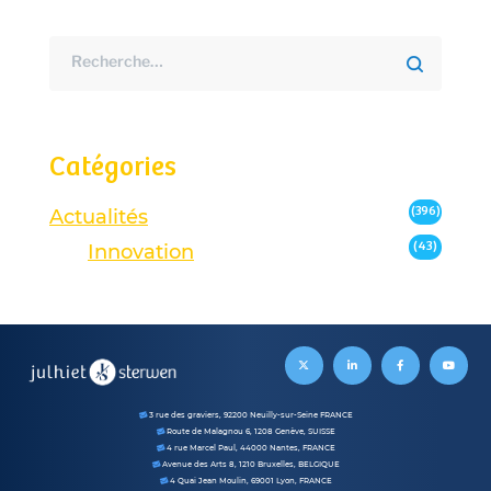
Catégories
(396)
Actualités
(43)
Innovation
3 rue des graviers, 92200 Neuilly-sur-Seine FRANCE
Route de Malagnou 6, 1208 Genève, SUISSE
4 rue Marcel Paul, 44000 Nantes, FRANCE
Avenue des Arts 8, 1210 Bruxelles, BELGIQUE
4 Quai Jean Moulin, 69001 Lyon, FRANCE