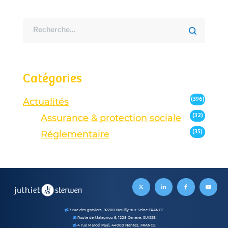
Catégories
(396)
Actualités
(32)
Assurance & protection sociale
(35)
Réglementaire
3 rue des graviers, 92200 Neuilly-sur-Seine FRANCE
Route de Malagnou 6, 1208 Genève, SUISSE
4 rue Marcel Paul, 44000 Nantes, FRANCE