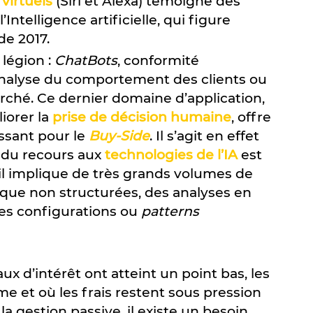
 virtuels
(Siri et Alexa) témoigne des
ntelligence artificielle, qui figure
de 2017.
 légion :
ChatBots
, conformité
 analyse du comportement des clients ou
ché. Ce dernier domaine d’application,
iorer la
prise de décision humaine
, offre
ssant pour le
Buy-Side
. Il s’agit en effet
 du recours aux
technologies de l’IA
est
il implique de très grands volumes de
que non structurées, des analyses en
des configurations ou
patterns
x d’intérêt ont atteint un point bas, les
e et où les frais restent sous pression
a gestion passive, il existe un besoin